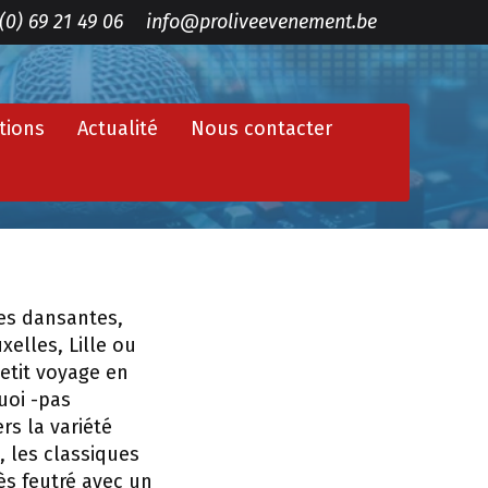
(0) 69 21 49 06
info@proliveevenement.be
tions
Actualité
Nous contacter
ées dansantes,
xelles, Lille ou
etit voyage en
quoi -pas
s la variété
, les classiques
ès feutré avec un