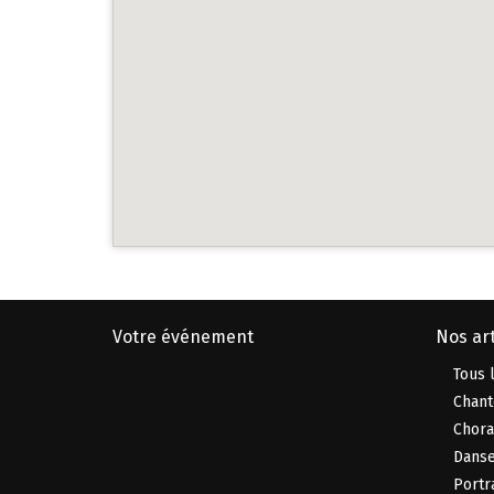
Votre événement
Nos art
Tous l
Chant
Chora
Danse
Portr