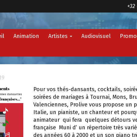
+32 
il
Animation
Artistes
Audiovisuel
Promo
19
Pour vos thés-dansants, cocktails, soir
soirées de mariages à Tournai, Mons, Bru
Valenciennes, Prolive vous propose un p
Italie, un pianiste, un chanteur et pour
animateur qui fera quelques détours ver
française Muni d’ un répertoire très varié
des années 60 à 2000 et un son piano tr