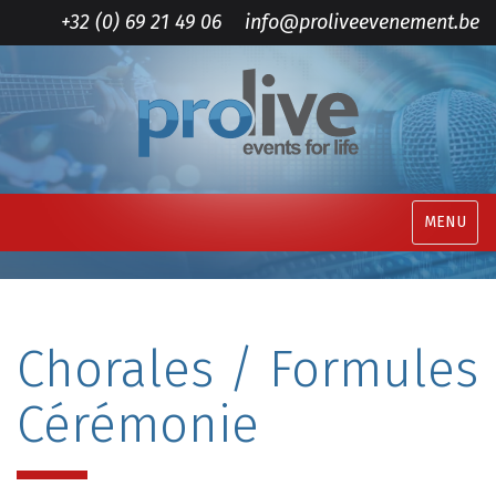
+32 (0) 69 21 49 06
info@proliveevenement.be
MENU
Chorales / Formules
Cérémonie