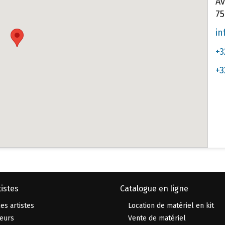
Av
75
in
+3
+3
istes
Catalogue en ligne
es artistes
Location de matériel en kit
eurs
Vente de matériel