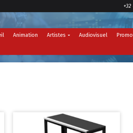
+32 
il
Animation
Artistes
Audiovisuel
Promo