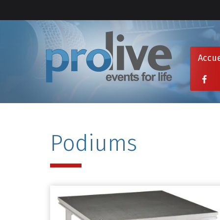
Accue
Podiums