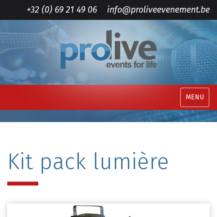
+32 (0) 69 21 49 06
info@proliveevenement.be
MENU
Kit pack lumière