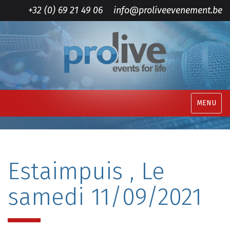
+32 (0) 69 21 49 06
info@proliveevenement.be
MENU
Estaimpuis , Le
samedi 11/09/2021