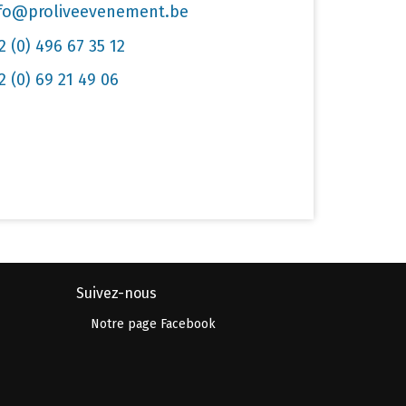
fo@proliveevenement.be
2 (0) 496 67 35 12
2 (0) 69 21 49 06
Suivez-nous
Notre page Facebook