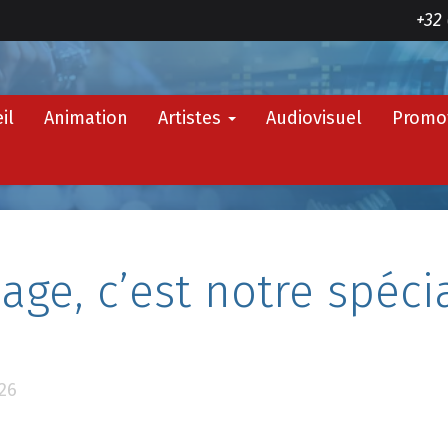
+32 
il
Animation
Artistes
Audiovisuel
Promo
age, c’est notre spécia
026