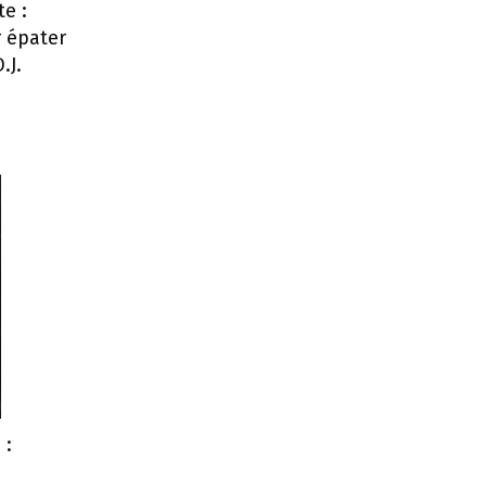
te :
r épater
.J.
 :