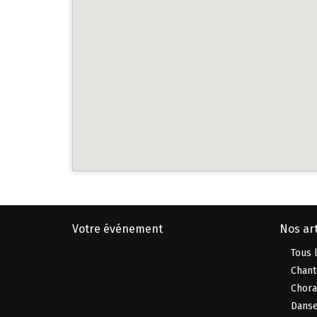
Votre événement
Nos art
Tous l
Chant
Chora
Danse