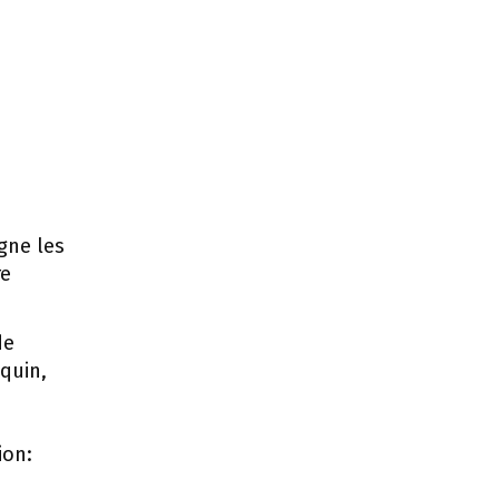
gne les
re
de
quin,
ion: