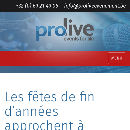
+32 (0) 69 21 49 06
info@proliveevenement.be
MENU
Les fêtes de fin
d’années
approchent à