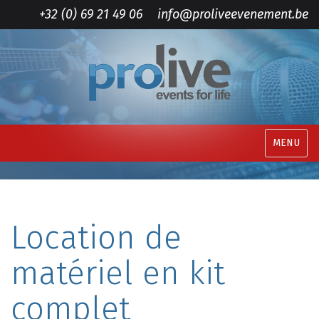
+32 (0) 69 21 49 06
info@proliveevenement.be
MENU
Location de
matériel en kit
complet