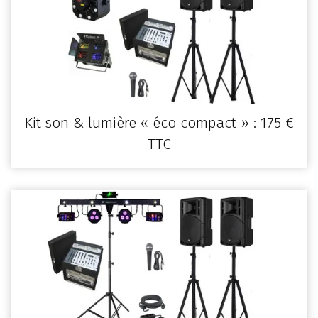
Kit son & lumière « éco compact » : 175 €
TTC