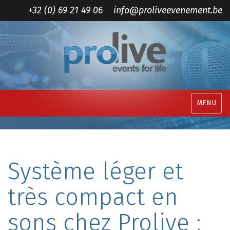
+32 (0) 69 21 49 06
info@proliveevenement.be
MENU
Système léger et
très compact en
sons chez Prolive :