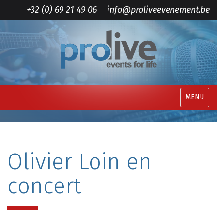
+32 (0) 69 21 49 06
info@proliveevenement.be
MENU
Olivier Loin en
concert