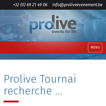
+32 (0) 69 21 49 06
info@proliveevenement.be
MENU
Prolive Tournai
recherche …