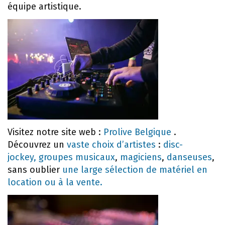
équipe artistique.
Visitez notre site web :
Prolive Belgique
.
Découvrez un
vaste choix d’artistes
:
disc-
jockey,
groupes musicaux
,
magiciens
,
danseuses
,
sans oublier
une large sélection de matériel en
location ou à la vente.