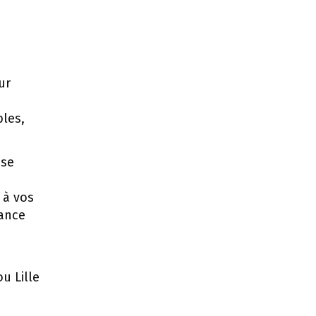
ur
bles,
 se
 à vos
rance
u Lille