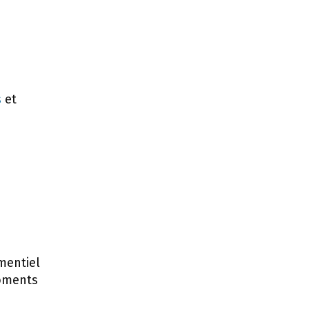
s
et
mentiel
moments