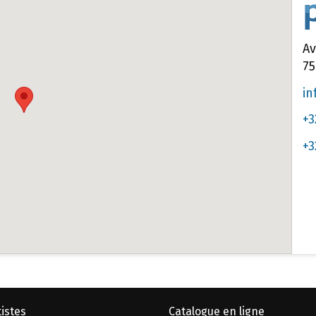
Av
75
in
+3
+3
istes
Catalogue en ligne