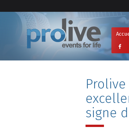
Accue
Prolive
excelle
signe 