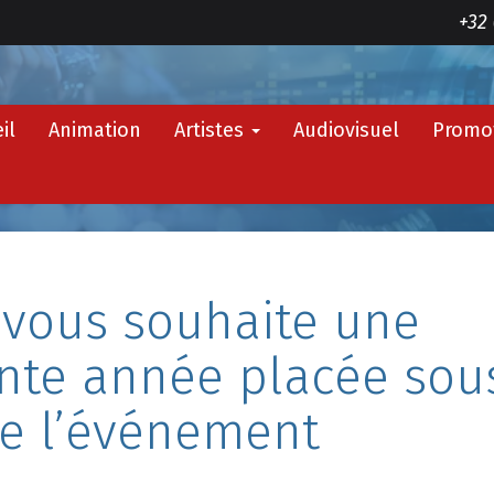
+32 
il
Animation
Artistes
Audiovisuel
Promo
 vous souhaite une
nte année placée sou
de l’événement