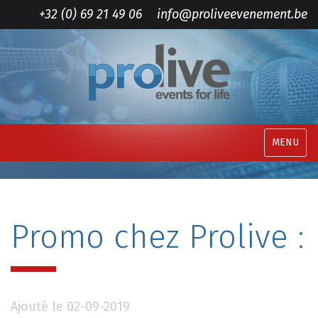
+32 (0) 69 21 49 06
info@proliveevenement.be
MENU
Promo chez Prolive :
Ajouté le 02-09-2019