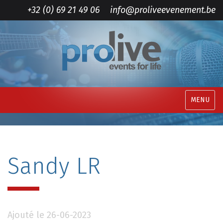
+32 (0) 69 21 49 06
info@proliveevenement.be
MENU
Sandy LR
Ajouté le 26-06-2023