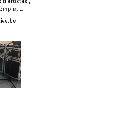
d’artistes ,
complet …
live.be