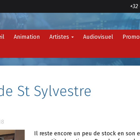
+32 
il
Animation
Artistes
Audiovisuel
Promo
de St Sylvestre
18
Il reste encore un peu de stock en son 