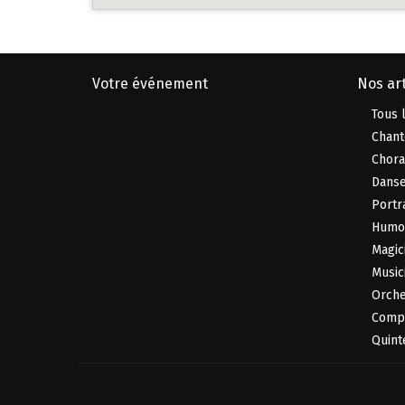
Votre événement
Nos art
Tous l
Chant
Chora
Danse
Portr
Humor
Magic
Music
Orche
Compl
Quint