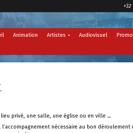
+32 
il
Animation
Artistes
Audiovisuel
Promo
t
 lieu privé, une salle, une église ou en ville …
out l’accompagnement nécessaire au bon déroulement 