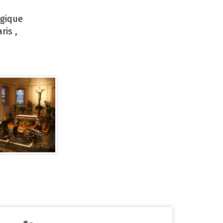
lgique
ris ,