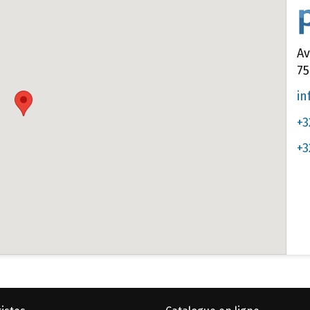
Av
75
in
+3
+3