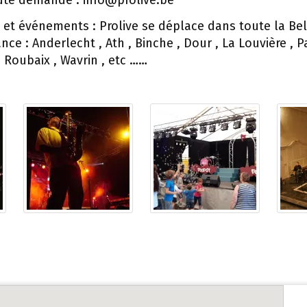
toute demande : info@prolive.be
 et événements : Prolive se déplace dans toute la Be
nce : Anderlecht , Ath , Binche , Dour , La Louvière , Pa
Roubaix , Wavrin , etc ……