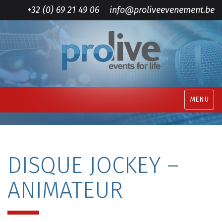
+32 (0) 69 21 49 06
info@proliveevenement.be
MENU
DISQUE JOCKEY –
ANIMATEUR