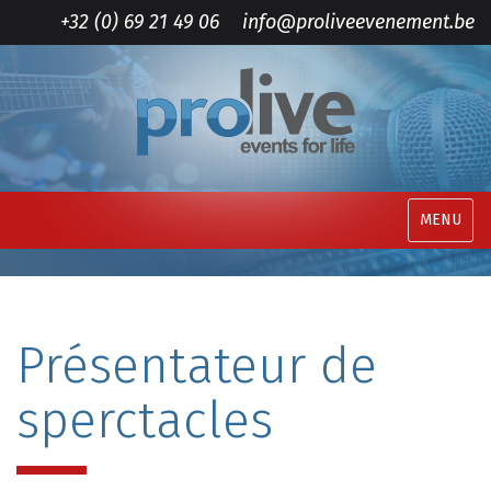
+32 (0) 69 21 49 06
info@proliveevenement.be
MENU
Présentateur de
sperctacles