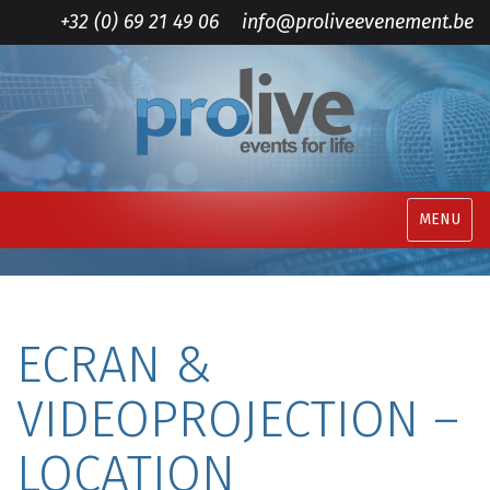
+32 (0) 69 21 49 06
info@proliveevenement.be
MENU
ECRAN &
VIDEOPROJECTION –
LOCATION