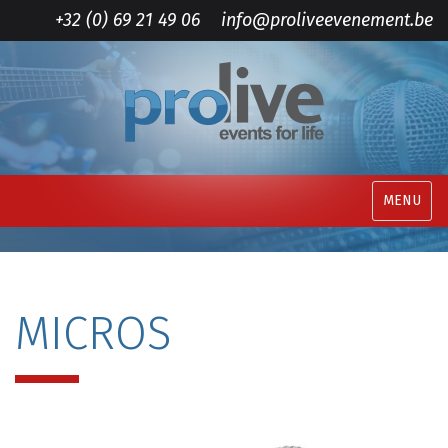
+32 (0) 69 21 49 06
info@proliveevenement.be
MENU
MICROS