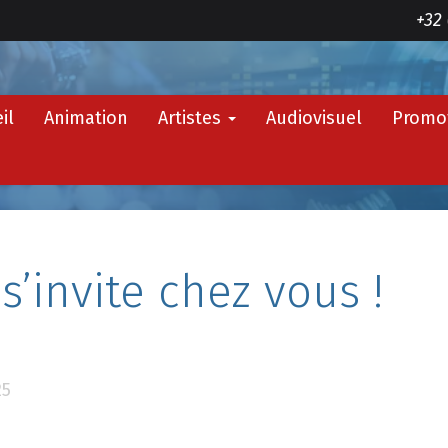
+32 
il
Animation
Artistes
Audiovisuel
Promo
 s’invite chez vous !
25