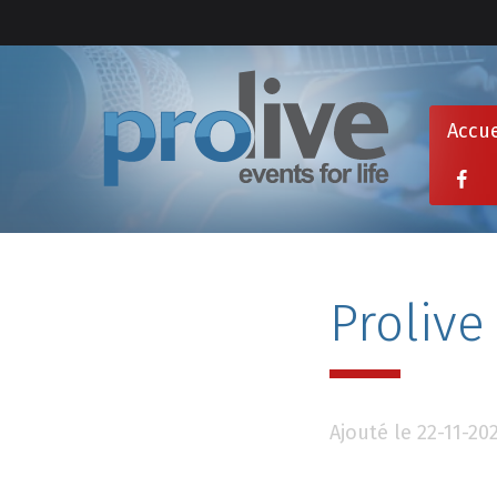
Accue
Prolive
Ajouté le 22-11-20