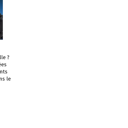
le ?
ées
ents
ns le