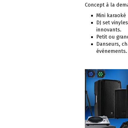
Concept à la dema
Mini karaoké 
DJ set vinyle
innovants.
Petit ou gran
Danseurs, cha
événements.