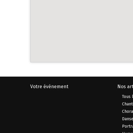
Votre événement
Nos art
Tous l
Chant
Chora
Danse
Portr