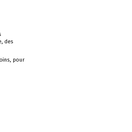
s
e, des
oins, pour